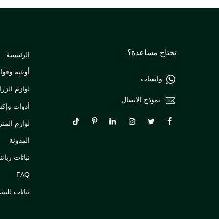
تحتاج مساعدة؟
الرئيسية
أوعية وقواو
واتساب
لوازم الزرا
نموذج الاتصال
أدوات وإك
لوازم المنز
المدونة
نباتات زبائنن
FAQ
نباتات للتبن