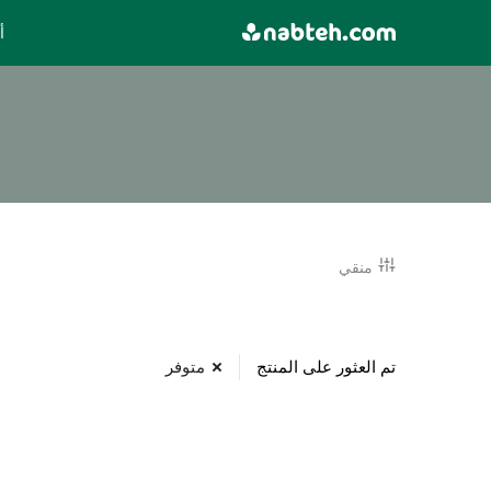
Ski
أ
t
conten
منقي
تم العثور على المنتج
متوفر