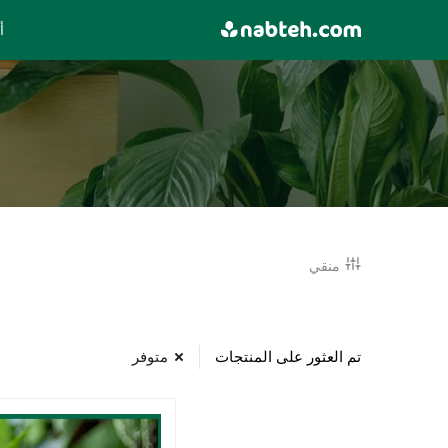
Ski
أ
t
conten
منقي
تم العثور على المنتجات
متوفر