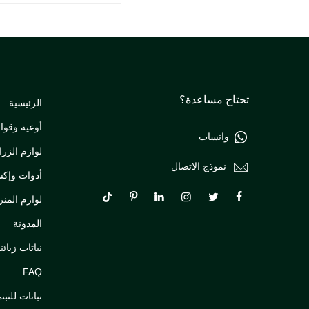
تحتاج مساعدة؟
الرئيسية
أوعية وقواو
واتساب
لوازم الزرا
نموذج الاتصال
أدوات وإك
لوازم المنز
المدونة
نباتات زبائنن
FAQ
نباتات للتبن